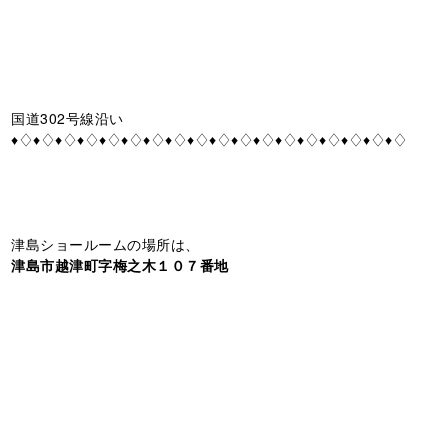
国道302号線沿い
♦♢♦♢♦♢♦♢♦♢♦♢♦♢♦♢♦♢♦♢♦♢♦♢♦♢♦♢♦♢♦♢♦♢♦♢
津島ショールームの場所は、
津島市越津町字梅之木１０７番地