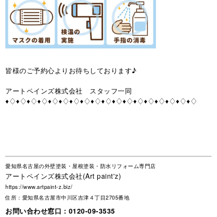
皆様のご予約心よりお待ちしております♪
アートペインズ株式会社 スタッフ一同
♦♢♦♢♦♢♦♢♦♢♦♢♦♢♦♢♦♢♦♢♦♢♦♢♦♢♦♢♦♢♦♢♦♢♦♢
愛知県名古屋の外壁塗装・屋根塗装・防水リフォーム専門店
アートペインズ株式会社(Art paint'z)
https://www.artpaint-z.biz/
住所：愛知県名古屋市中川区吉津４丁目2705番地
お問い合わせ窓口：
0120-09-3535