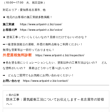
（10:00〜17:00 火、祝日定休）
対応エリア：愛知県名古屋市、他
★ 地元のお客様の施工実績多数掲載！
施工実績
https://www.artpaint-z.biz/case/
お客様の声
https://www.artpaint-z.biz/voice/
★ 塗装工事っていくらくらいなの？見積りだけでもいいのかな？
➡一級塗装技能士の屋根、外壁の無料点検をご利用ください！
無理な営業等は一切行っておりません！
外壁屋根無料診断
https://www.artpaint-z.biz/inspection/
★色を塗る前にシミュレーションしたい、塗装以外の工事方法はないの？ どん
な塗料がいいの？ 業者はどうやって選べばいいの？
➡ どんなご質問でもお気軽にお問い合わせください！
お問い合わせ
https://www.artpaint-z.biz/contact/
< 前の記事
防水工事：通気緩衝工法についてお伝えします～名古屋市の皆様
へ～