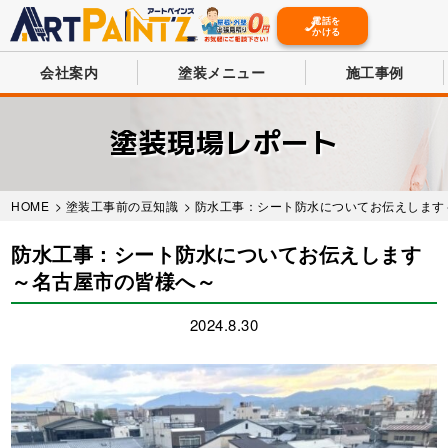
電話を
かける
会社案内
塗装メニュー
施工事例
Skip
to
塗装現場レポート
main
content
HOME
>
塗装工事前の豆知識
> 防水工事：シート防水についてお伝えします
防水工事：シート防水についてお伝えします
～名古屋市の皆様へ～
2024.8.30