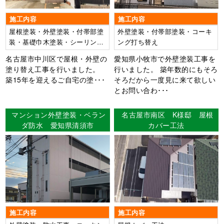
施工内容
施工内容
屋根塗装・外壁塗装・付帯部塗
外壁塗装・付帯部塗装・コーキ
装・基礎巾木塗装・シーリング
ング打ち替え
打ち替え工事
名古屋市中川区で屋根・外壁の
愛知県小牧市で外壁塗装工事を
塗り替え工事を行いました。
行いました。 築年数的にもそろ
築15年を迎えるご自宅の塗･･･
そろだから一度見に来て欲しい
とお問い合わ･･･
マンション外壁塗装・ベラン
名古屋市南区 K様邸 屋根
ダ防水 愛知県清須市
カバー工法
施工内容
施工内容