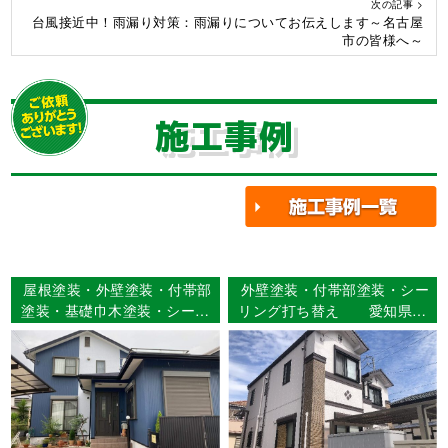
次の記事 >
台風接近中！雨漏り対策：雨漏りについてお伝えします～名古屋
市の皆様へ～
施工事例
屋根塗装・外壁塗装・付帯部
外壁塗装・付帯部塗装・シー
塗装・基礎巾木塗装・シーリ
リング打ち替え 愛知県小
ング工事・ベランダFRP防水
牧市 Y様邸
2プライ 名古屋市中川区 T
様邸