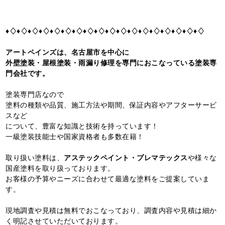
♦♢♦♢♦♢♦♢♦♢♦♢♦♢♦♢♦♢♦♢♦♢♦♢♦♢♦♢♦♢♦♢♦♢♦♢
アートペインズは、名古屋市を中心に
外壁塗装・屋根塗装・雨漏り修理を専門におこなっている塗装専
門会社です。
塗装専門店なので
塗料の種類や品質、施工方法や期間、保証内容やアフターサービ
スなど
について、豊富な知識と技術を持っています！
一級塗装技能士や国家資格者も多数在籍！
取り扱い塗料は、
アステックペイント・プレマテックス
や様々な
国産塗料を取り扱っております。
お客様の予算やニーズに合わせて最適な塗料をご提案していま
す。
現地調査や見積は無料でおこなっており、調査内容や見積は細か
く明記させていただいております。