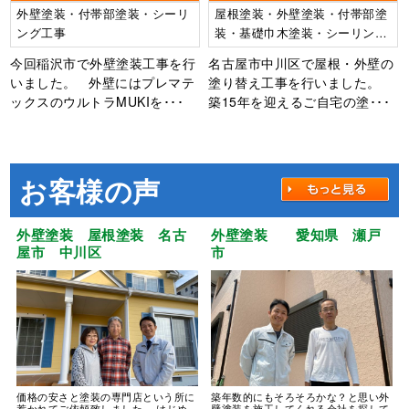
外壁塗装・付帯部塗装・シーリ
屋根塗装・外壁塗装・付帯部塗
ング工事
装・基礎巾木塗装・シーリング
打ち替え工事
今回稲沢市で外壁塗装工事を行
名古屋市中川区で屋根・外壁の
いました。 外壁にはプレマテ
塗り替え工事を行いました。
ックスのウルトラMUKIを･･･
築15年を迎えるご自宅の塗･･･
お客様の声
外壁塗装 屋根塗装 名古
外壁塗装 愛知県 瀬戸
屋市 中川区
市
価格の安さと塗装の専門店という所に
築年数的にもそろそろかな？と思い外
惹かれてご依頼致しました。 はじめ
壁塗装を施工してくれる会社を探して