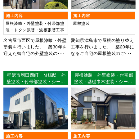
施工内容
施工内容
屋根漆喰・外壁塗装・付帯部塗
屋根塗装
装・トタン張替・波板張替工事
名古屋市西区で屋根漆喰・外壁
愛知県津島市で屋根の塗り替え
塗装を行いました。 築30年を
工事を行いました。 築20年に
迎えた御自宅の外壁塗装の･･･
なるご自宅の屋根塗装のご･･･
稲沢市増田西町 Ｍ様邸 外
屋根塗装・外壁塗装・付帯部
壁塗装・付帯部塗装・シーリ
塗装・基礎巾木塗装・シーリ
ング工事 【使用塗料】外
ング工事・ベランダFRP防水
壁：ウルトラMUKI
2プライ 名古屋市中川区 T
様邸
施工内容
施工内容