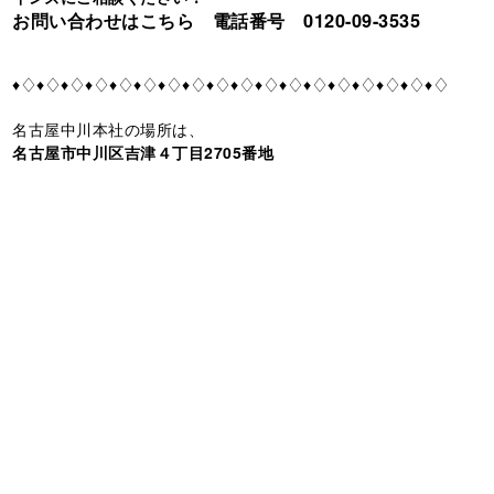
お問い合わせはこちら 電話番号 0120-09-3535
♦♢♦♢♦♢♦♢♦♢♦♢♦♢♦♢♦♢♦♢♦♢♦♢♦♢♦♢♦♢♦♢♦♢♦♢
名古屋中川本社の場所は、
名古屋市中川区吉津４丁目2705番地