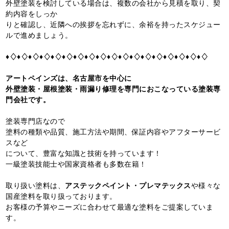
外壁塗装を検討している場合は、複数の会社から見積を取り、契
約内容をしっか
りと確認し、近隣への挨拶を忘れずに、余裕を持ったスケジュー
ルで進めましょう。
♦♢♦♢♦♢♦♢♦♢♦♢♦♢♦♢♦♢♦♢♦♢♦♢♦♢♦♢♦♢♦♢♦♢♦♢
アートペインズは、名古屋市を中心に
外壁塗装・屋根塗装・雨漏り修理を専門におこなっている塗装専
門会社です。
塗装専門店なので
塗料の種類や品質、施工方法や期間、保証内容やアフターサービ
スなど
について、豊富な知識と技術を持っています！
一級塗装技能士や国家資格者も多数在籍！
取り扱い塗料は、
アステックペイント・プレマテックス
や様々な
国産塗料を取り扱っております。
お客様の予算やニーズに合わせて最適な塗料をご提案していま
す。