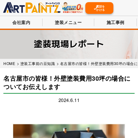
電話を
かける
会社案内
塗装メニュー
施工事例
Skip
to
塗装現場レポート
main
content
HOME
>
塗装工事前の豆知識
> 名古屋市の皆様！外壁塗装費用30坪の場合
名古屋市の皆様！外壁塗装費用30坪の場合に
ついてお伝えします
2024.6.11