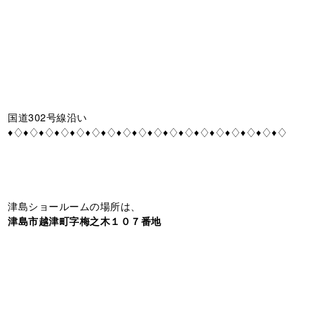
国道302号線沿い
♦♢♦♢♦♢♦♢♦♢♦♢♦♢♦♢♦♢♦♢♦♢♦♢♦♢♦♢♦♢♦♢♦♢♦♢
津島ショールームの場所は、
津島市越津町字梅之木１０７番地