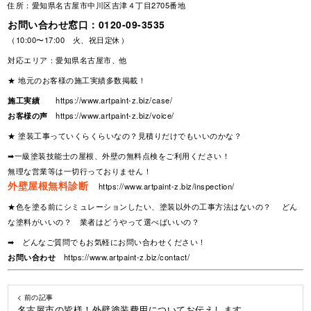
住所：愛知県名古屋市中川区吉津４丁目2705番地
お問い合わせ窓口：
0120-09-3535
（10:00〜17:00 火、祝日定休）
対応エリア：愛知県名古屋市、他
★ 地元のお客様の施工実績多数掲載！
施工実績
https://www.artpaint-z.biz/case/
お客様の声
https://www.artpaint-z.biz/voice/
★ 塗装工事っていくらくらいなの？見積りだけでもいいのかな？
➡一級塗装技能士の屋根、外壁の無料点検をご利用ください！
無理な営業等は一切行っておりません！
外壁屋根無料診断
https://www.artpaint-z.biz/inspection/
★色を塗る前にシミュレーションしたい、塗装以外の工事方法はないの？ どん
な塗料がいいの？ 業者はどうやって選べばいいの？
➡ どんなご質問でもお気軽にお問い合わせください！
お問い合わせ
https://www.artpaint-z.biz/contact/
< 前の記事
名古屋市の皆様！外壁塗装費用についてお伝えします