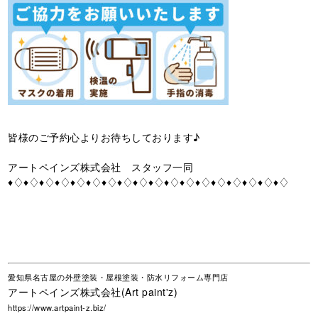
皆様のご予約心よりお待ちしております♪
アートペインズ株式会社 スタッフ一同
♦♢♦♢♦♢♦♢♦♢♦♢♦♢♦♢♦♢♦♢♦♢♦♢♦♢♦♢♦♢♦♢♦♢♦♢
愛知県名古屋の外壁塗装・屋根塗装・防水リフォーム専門店
アートペインズ株式会社(Art paint'z)
https://www.artpaint-z.biz/