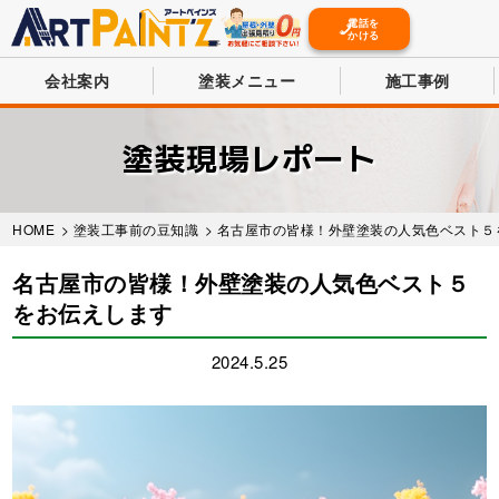
電話を
かける
会社案内
塗装メニュー
施工事例
Skip
to
塗装現場レポート
main
content
HOME
>
塗装工事前の豆知識
> 名古屋市の皆様！外壁塗装の人気色ベスト５
名古屋市の皆様！外壁塗装の人気色ベスト５
をお伝えします
2024.5.25