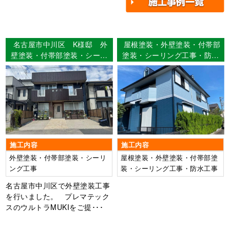
名古屋市中川区 K様邸 外
屋根塗装・外壁塗装・付帯部
壁塗装・付帯部塗装・シーリ
塗装・シーリング工事・防水
ング工事 【使用塗料】外
工事 名古屋市名東区 Ｋ様
壁：ウルトラMUKI
邸
施工内容
施工内容
外壁塗装・付帯部塗装・シーリ
屋根塗装・外壁塗装・付帯部塗
ング工事
装・シーリング工事・防水工事
名古屋市中川区で外壁塗装工事
を行いました。 プレマテック
スのウルトラMUKIをご提･･･