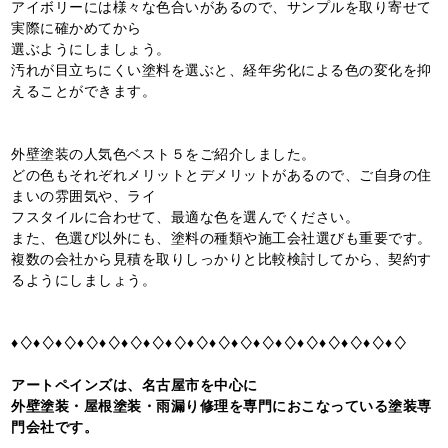
アイボリーには様々な色合いがあるので、サンプルを取り寄せて
実際に確かめてから
選ぶようにしましょう。
汚れが目立ちにくい塗料を選ぶと、経年劣化による色の変化を抑
えることができます。
外壁塗装の人気色ベスト５をご紹介しました。
どの色もそれぞれメリットとデメリットがあるので、ご自身の住
まいの雰囲気や、ライ
フスタイルに合わせて、最適な色を選んでください。
また、色選び以外にも、塗料の種類や施工会社選びも重要です。
複数の会社から見積を取りしっかりと比較検討してから、契約す
るようにしましょう。
♦♢♦♢♦♢♦♢♦♢♦♢♦♢♦♢♦♢♦♢♦♢♦♢♦♢♦♢♦♢♦♢♦♢♦♢
アートペインズは、名古屋市を中心に
外壁塗装・屋根塗装・雨漏り修理を専門におこなっている塗装専
門会社です。