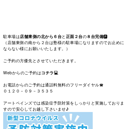
駐車場は
店舗東側の北から６台
と
正面２台
の
８台完備
🅿️
（店舗東側の南から２台は塾様の駐車場になりますのでお止めに
ならない様にお願いいたします。）
ご予約の方優先とさせていただきます。
Webからのご予約は
コチラ💻
お電話からのご予約は通話料無料のフリーダイヤル☎
０１２０－０９－３５３５
アートペインズでは感染症予防対策をしっかりと実施しておりま
すので安心してお越し下さいませ♪