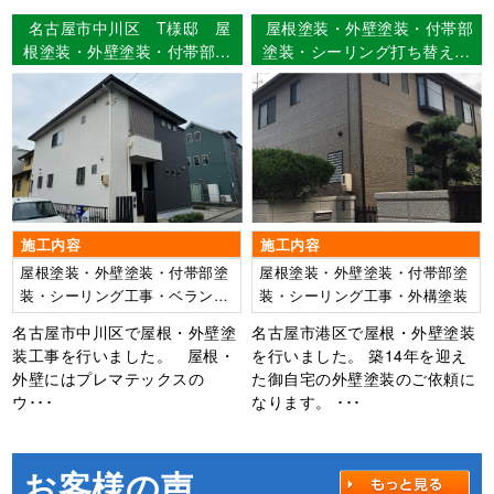
名古屋市中川区 T様邸 屋
屋根塗装・外壁塗装・付帯部
根塗装・外壁塗装・付帯部塗
塗装・シーリング打ち替え名
装・シーリング工事・ベラン
古屋市港区 H様邸
ダFRP防水工事 【使用塗
料】屋根：ウルトラMUKI
外壁：ウルトラMUKI
施工内容
施工内容
屋根塗装・外壁塗装・付帯部塗
屋根塗装・外壁塗装・付帯部塗
装・シーリング工事・ベランダ
装・シーリング工事・外構塗装
FRP防水工事
名古屋市中川区で屋根・外壁塗
名古屋市港区で屋根・外壁塗装
装工事を行いました。 屋根・
を行いました。 築14年を迎え
外壁にはプレマテックスの
た御自宅の外壁塗装のご依頼に
ウ･･･
なります。 ･･･
お客様の声