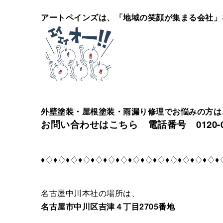
アートペインズは、「地域の笑顔が集まる会社」
外壁塗装・屋根塗装・雨漏り修理でお悩みの方は
お問い合わせはこちら 電話番号 0120-09
♦♢♦♢♦♢♦♢♦♢♦♢♦♢♦♢♦♢♦♢♦♢♦♢♦♢♦♢♦
名古屋中川本社の場所は、
名古屋市中川区吉津４丁目2705番地