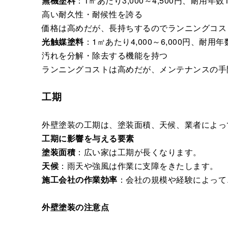
無機塗料
：1㎡あたり3,000～4,500円、耐用年数
高い耐久性・耐候性を誇る
価格は高めだが、長持ちするのでランニングコス
光触媒塗料
：1㎡あたり4,000～6,000円、耐用年
汚れを分解・除去する機能を持つ
ランニングコストは高めだが、メンテナンスの手
工期
外壁塗装の工期は、塗装面積、天候、業者によっ
工期に影響を与える要素
塗装面積
：広い家は工期が長くなります。
天候
：雨天や強風は作業に支障をきたします。
施工会社の作業効率
：会社の規模や経験によって
外壁塗装の注意点