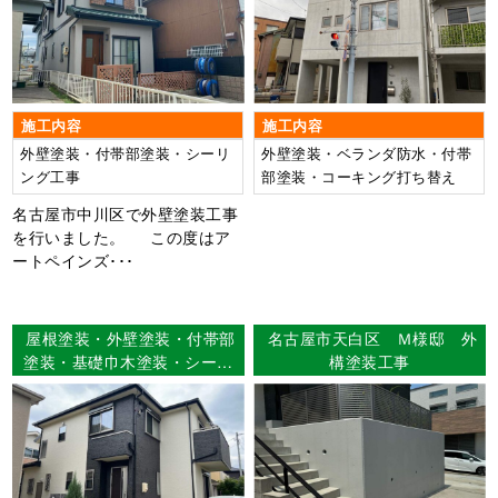
IR
施工内容
施工内容
外壁塗装・付帯部塗装・シーリ
外壁塗装・ベランダ防水・付帯
ング工事
部塗装・コーキング打ち替え
名古屋市中川区で外壁塗装工事
を行いました。 この度はア
ートペインズ･･･
屋根塗装・外壁塗装・付帯部
名古屋市天白区 Ｍ様邸 外
塗装・基礎巾木塗装・シーリ
構塗装工事
ング打ち替え工事・ベランダ
FRP防水工事 名古屋市中川
区 Ｈ様邸