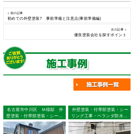
< 前の記事
初めての外壁塗装7 事前準備と注意点(事前準備編)
次の記事 >
優良塗装会社を探すポイント
施工事例
名古屋市中川区 Ｍ様邸 外
外壁塗装・付帯部塗装・シー
壁塗装・付帯部塗装・シーリ
リング工事・ベランダ防水工
ング工事 【使用塗料】外
事 名古屋市天白区 M様邸
壁：超低汚染ﾘﾌｧｲﾝ 1000Si-