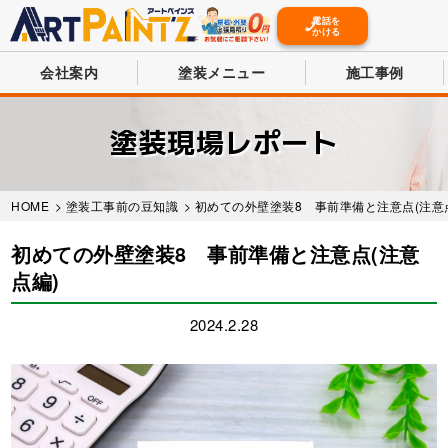
電話を
かける
会社案内
塗装メニュー
施工事例
Skip
to
塗装現場レポート
main
content
HOME
>
塗装工事前の豆知識
> 初めての外壁塗装8 事前準備と注意点(注意
初めての外壁塗装8 事前準備と注意点(注意
点編)
2024.2.28