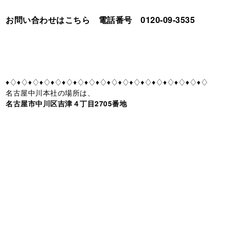
お問い合わせはこちら 電話番号 0120-09-3535
♦♢♦♢♦♢♦♢♦♢♦♢♦♢♦♢♦♢♦♢♦♢♦♢♦♢♦♢♦♢♦♢♦♢♦♢
名古屋中川本社の場所は、
名古屋市中川区吉津４丁目2705番地