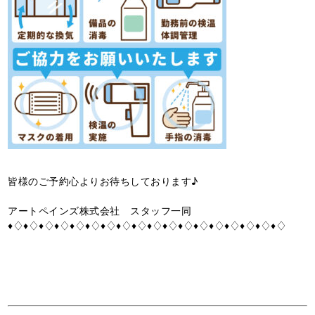
皆様のご予約心よりお待ちしております♪
アートペインズ株式会社 スタッフ一同
♦♢♦♢♦♢♦♢♦♢♦♢♦♢♦♢♦♢♦♢♦♢♦♢♦♢♦♢♦♢♦♢♦♢♦♢