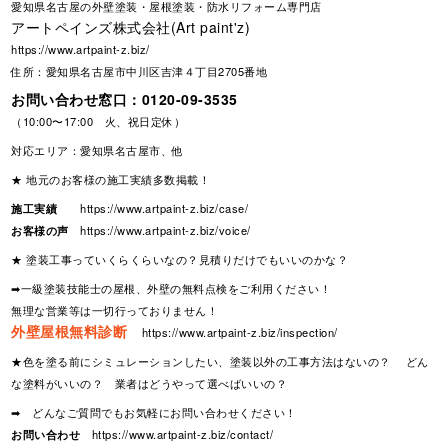
愛知県名古屋の外壁塗装・屋根塗装・防水リフォーム専門店
アートペインズ株式会社(Art paint'z)
https://www.artpaint-z.biz/
住所：愛知県名古屋市中川区吉津４丁目2705番地
お問い合わせ窓口：
0120-09-3535
（10:00〜17:00 火、祝日定休）
対応エリア：愛知県名古屋市、他
★ 地元のお客様の施工実績多数掲載！
施工実績
https://www.artpaint-z.biz/case/
お客様の声
https://www.artpaint-z.biz/voice/
★ 塗装工事っていくらくらいなの？見積りだけでもいいのかな？
➡一級塗装技能士の屋根、外壁の無料点検をご利用ください！
無理な営業等は一切行っておりません！
外壁屋根無料診断
https://www.artpaint-z.biz/inspection/
★色を塗る前にシミュレーションしたい、塗装以外の工事方法はないの？ どん
な塗料がいいの？ 業者はどうやって選べばいいの？
➡ どんなご質問でもお気軽にお問い合わせください！
お問い合わせ
https://www.artpaint-z.biz/contact/