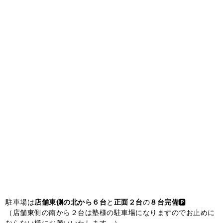
駐車場は
店舗東側の北から６台
と
正面２台
の
８台完備
🅿️
（店舗東側の南から２台は塾様の駐車場になりますのでお止めに
ならない様にお願いいたします。）