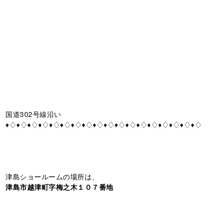
国道302号線沿い
♦♢♦♢♦♢♦♢♦♢♦♢♦♢♦♢♦♢♦♢♦♢♦♢♦♢♦♢♦♢♦♢♦♢♦♢
津島ショールームの場所は、
津島市越津町字梅之木１０７番地