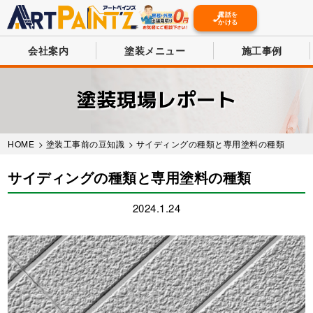
電話を
かける
会社案内
塗装メニュー
施工事例
Skip
to
塗装現場レポート
main
content
HOME
>
塗装工事前の豆知識
> サイディングの種類と専用塗料の種類
サイディングの種類と専用塗料の種類
2024.1.24