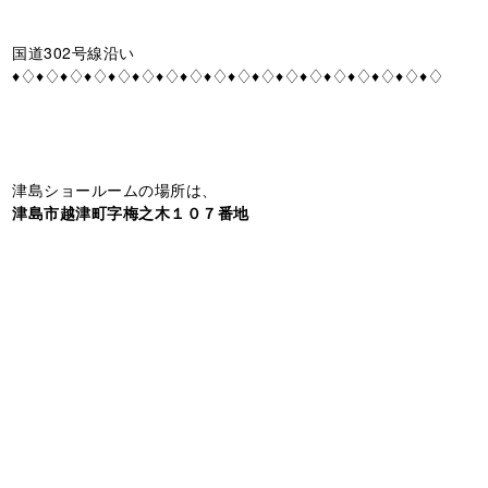
国道302号線沿い
♦♢♦♢♦♢♦♢♦♢♦♢♦♢♦♢♦♢♦♢♦♢♦♢♦♢♦♢♦♢♦♢♦♢♦♢
津島ショールームの場所は、
津島市越津町字梅之木１０７番地