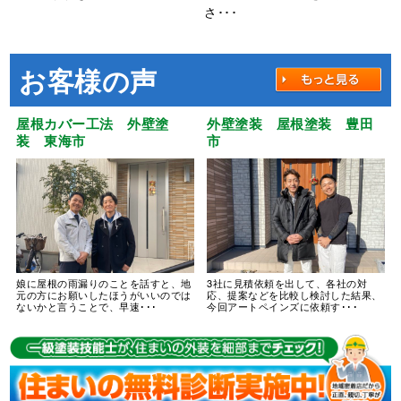
さ･･･
お客様の声
屋根カバー工法 外壁塗
外壁塗装 屋根塗装 豊田
装 東海市
市
娘に屋根の雨漏りのことを話すと、地
3社に見積依頼を出して、各社の対
元の方にお願いしたほうがいいのでは
応、提案などを比較し検討した結果、
ないかと言うことで、早速･･･
今回アートペインズに依頼す･･･