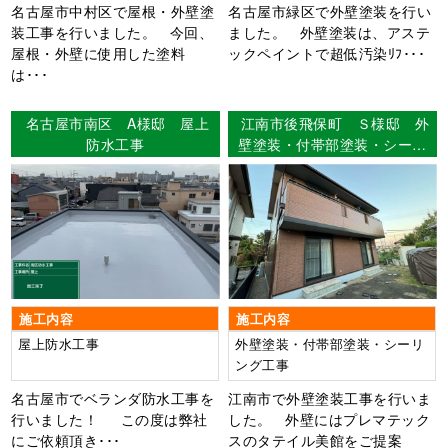
名古屋市中村区で屋根・外壁塗
名古屋市緑区で外壁塗装を行い
装工事を行いました。 今回、
ました。 外壁塗装は、アステ
屋根・外壁に使用した塗料
ックペイントで超低汚染ﾘﾌ･･･
は･･･
名古屋市南区 A様邸 屋上
江南市後飛保町 Ｓ様邸 外
防水工事
壁塗装・付帯部塗装・シーリ
ング工事 【使用塗料】外
壁：タテイル美館
施工内容
施工内容
屋上防水工事
外壁塗装・付帯部塗装・シーリ
ング工事
名古屋市でベランダ防水工事を
江南市で外壁塗装工事を行いま
行いました！ この度は弊社
した。 外壁にはプレマテック
にご依頼頂き･･･
スのタテイル美館をご提案