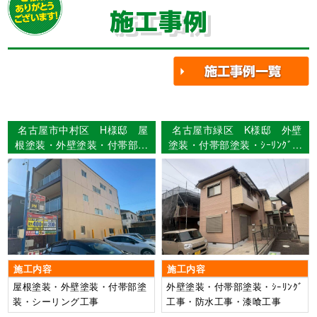
施工事例
名古屋市中村区 H様邸 屋
名古屋市緑区 K様邸 外壁
根塗装・外壁塗装・付帯部塗
塗装・付帯部塗装・ｼｰﾘﾝｸﾞ工
装・シーリング工事 【使用
事・防水工事・漆喰工事
塗料】屋根：ウルトラSi 外
【使用塗料】外壁：超低汚染
壁：ウルトラSi
ﾘﾌｧｲﾝ弾性1000MS-IR
施工内容
施工内容
屋根塗装・外壁塗装・付帯部塗
外壁塗装・付帯部塗装・ｼｰﾘﾝｸﾞ
装・シーリング工事
工事・防水工事・漆喰工事