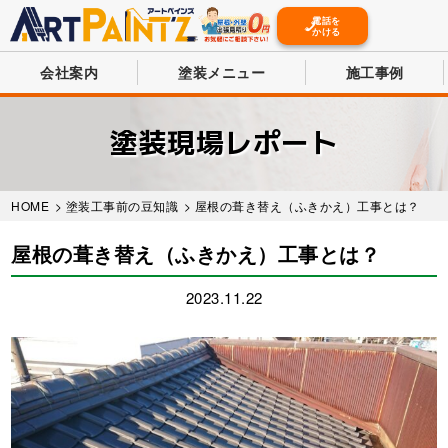
電話を
かける
会社案内
塗装メニュー
施工事例
Skip
to
塗装現場レポート
main
content
HOME
>
塗装工事前の豆知識
> 屋根の葺き替え（ふきかえ）工事とは？
屋根の葺き替え（ふきかえ）工事とは？
2023.11.22