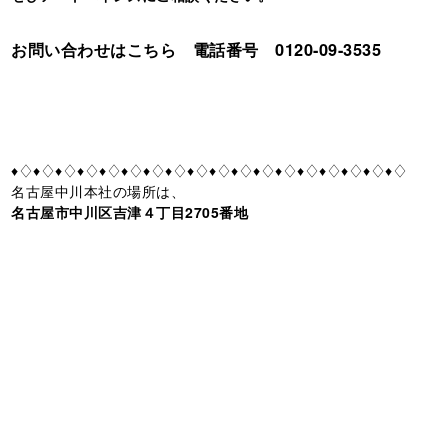
お問い合わせはこちら 電話番号 0120-09-3535
♦♢♦♢♦♢♦♢♦♢♦♢♦♢♦♢♦♢♦♢♦♢♦♢♦♢♦♢♦♢♦♢♦♢♦♢
名古屋中川本社の場所は、
名古屋市中川区吉津４丁目2705番地