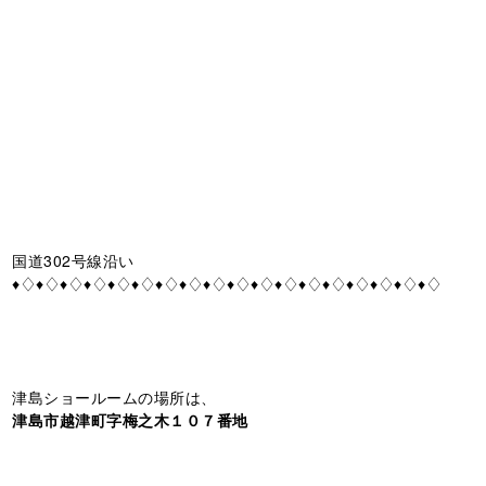
国道302号線沿い
♦♢♦♢♦♢♦♢♦♢♦♢♦♢♦♢♦♢♦♢♦♢♦♢♦♢♦♢♦♢♦♢♦♢♦♢
津島ショールームの場所は、
津島市越津町字梅之木１０７番地