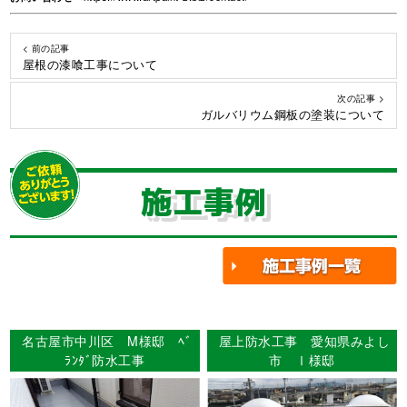
< 前の記事
屋根の漆喰工事について
次の記事 >
ガルバリウム鋼板の塗装について
施工事例
名古屋市中川区 M様邸 ﾍﾞ
屋上防水工事 愛知県みよし
ﾗﾝﾀﾞ防水工事
市 Ⅰ様邸