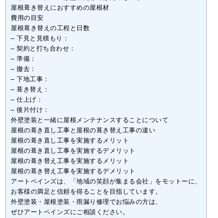
屋根葺き替えにおすすめの屋根材
費用の目安
屋根葺き替えの工程と日数
– 下見と見積もり：
– 契約と打ち合わせ：
– 準備：
– 撤去：
– 下地工事：
– 葺き替え：
– 仕上げ：
– 後片付け：
外壁塗装と一緒に屋根メンテナンスすることについて
屋根の葺き直し工事と屋根の葺き替え工事の違い
屋根の葺き直し工事を実施するメリット
屋根の葺き直し工事を実施するデメリット
屋根の葺き替え工事を実施するメリット
屋根の葺き替え工事を実施するデメリット
アートペインズは、「地域の笑顔が集まる会社」をモットーに、
お客様の満足と信頼を得ることを目指しています。
外壁塗装・屋根塗装・雨漏り修理でお悩みの方は、
ぜひアートペインズにご相談ください。