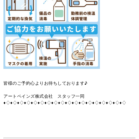
皆様のご予約心よりお待ちしております♪
アートペインズ株式会社 スタッフ一同
♦♢♦♢♦♢♦♢♦♢♦♢♦♢♦♢♦♢♦♢♦♢♦♢♦♢♦♢♦♢♦♢♦♢♦♢