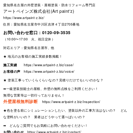
愛知県名古屋の外壁塗装・屋根塗装・防水リフォーム専門店
アートペインズ株式会社(Art paint'z)
https://www.artpaint-z.biz/
住所：愛知県名古屋市中川区吉津４丁目2705番地
お問い合わせ窓口：
0120-09-3535
（10:00〜17:00 火、祝日定休）
対応エリア：愛知県名古屋市、他
★ 地元のお客様の施工実績多数掲載！
施工実績
https://www.artpaint-z.biz/case/
お客様の声
https://www.artpaint-z.biz/voice/
★ 塗装工事っていくらくらいなの？見積りだけでもいいのかな？
➡一級塗装技能士の屋根、外壁の無料点検をご利用ください！
無理な営業等は一切行っておりません！
外壁屋根無料診断
https://www.artpaint-z.biz/inspection/
★色を塗る前にシミュレーションしたい、塗装以外の工事方法はないの？ どん
な塗料がいいの？ 業者はどうやって選べばいいの？
➡ どんなご質問でもお気軽にお問い合わせください！
お問い合わせ
https://www.artpaint-z.biz/contact/