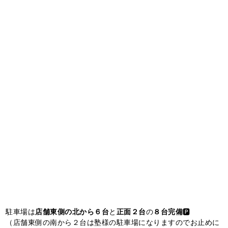
駐車場は
店舗東側の北から６台
と
正面２台
の
８台完備
🅿️
（店舗東側の南から２台は塾様の駐車場になりますのでお止めに