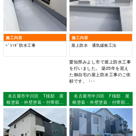
施工内容
施工内容
ﾍﾞﾗﾝﾀﾞ防水工事
屋上防水 通気緩衝工法
愛知県みよし市で屋上防水工事
を行いました。 築25年を迎え
た御自宅の屋上防水工事のご依
頼です。 ･･･
名古屋市中川区 T様邸 屋
名古屋市中川区 F様邸 屋
根塗装・外壁塗装・付帯部塗
根塗装・外壁塗装・付帯部塗
装・シーリング工事・ベラン
装・シーリング工事 【使用
ダFRP防水工事 【使用塗
塗料】屋根：ウルトラSi 外
料】屋根：ウルトラMUKI
壁：ウルトラSi
外壁：ウルトラMUKI